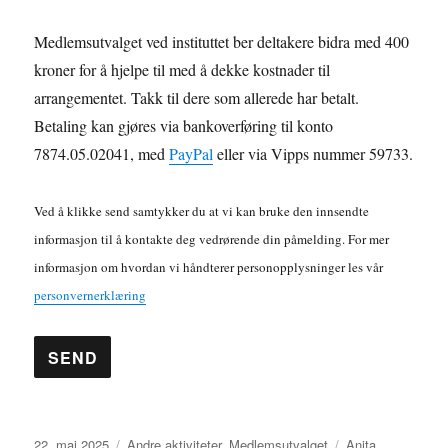
Medlemsutvalget ved instituttet ber deltakere bidra med 400
kroner for å hjelpe til med å dekke kostnader til
arrangementet. Takk til dere som allerede har betalt.
Betaling kan gjøres via bankoverføring til konto
7874.05.02041, med
PayPal
eller via Vipps nummer 59733.
Ved å klikke send samtykker du at vi kan bruke den innsendte
informasjon til å kontakte deg vedrørende din påmelding. For mer
informasjon om hvordan vi håndterer personopplysninger les vår
personvernerklæring
A
Publisert
Kategorier
Stikkord
22. mai 2025
Andre aktiviteter
,
Medlemsutvalget
Anita
l