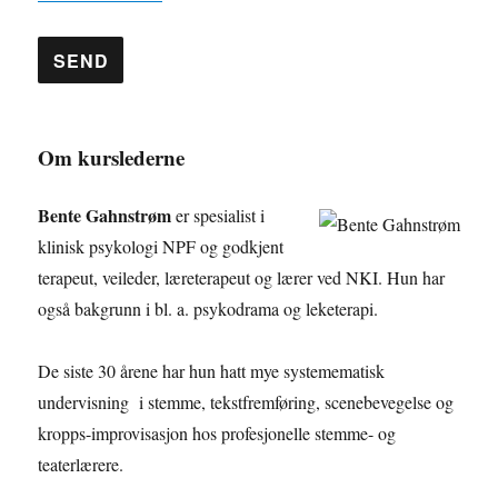
A
Om kurslederne
l
t
Bente Gahnstrøm
er spesialist i
e
klinisk psykologi NPF og godkjent
r
terapeut, veileder, læreterapeut og lærer ved NKI. Hun har
n
også bakgrunn i bl. a. psykodrama og leketerapi.
a
t
De siste 30 årene har hun hatt mye systemematisk
i
undervisning i stemme, tekstfremføring, scenebevegelse og
v
kropps-improvisasjon hos profesjonelle stemme- og
e
teaterlærere.
: