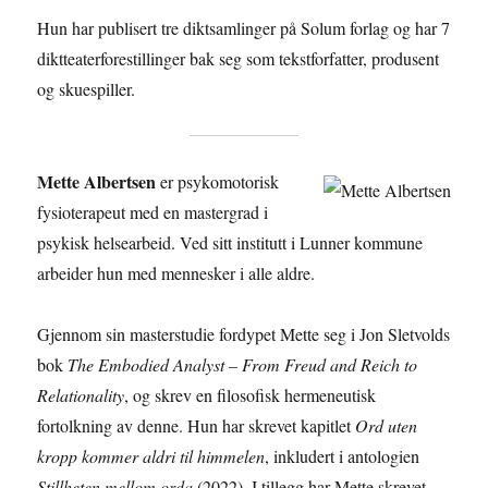
Hun har publisert tre diktsamlinger på Solum forlag og har 7
diktteaterforestillinger bak seg som tekstforfatter, produsent
og skuespiller.
Mette Albertsen
er psykomotorisk
fysioterapeut med en mastergrad i
psykisk helsearbeid. Ved sitt institutt i Lunner kommune
arbeider hun med mennesker i alle aldre.
Gjennom sin masterstudie fordypet Mette seg i Jon Sletvolds
bok
The Embodied Analyst – From Freud and Reich to
Relationality
, og skrev en filosofisk hermeneutisk
fortolkning av denne. Hun har skrevet kapitlet
Ord uten
kropp kommer aldri til himmelen
, inkludert i antologien
Stillheten mellom orda
(2022). I tillegg har Mette skrevet