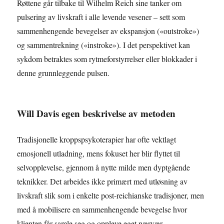
Røttene går tilbake til Wilhelm Reich sine tanker om
pulsering av livskraft i alle levende vesener – sett som
sammenhengende bevegelser av ekspansjon («outstroke»)
og sammentrekning («instroke»). I det perspektivet kan
sykdom betraktes som rytmeforstyrrelser eller blokkader i
denne grunnleggende pulsen.
Will Davis egen beskrivelse av metoden
Tradisjonelle kroppspsykoterapier har ofte vektlagt
emosjonell utladning, mens fokuset her blir flyttet til
selvopplevelse, gjennom å nytte milde men dyptgående
teknikker. Det arbeides ikke primært med utløsning av
livskraft slik som i enkelte post-reichianske tradisjoner, men
med å mobilisere en sammenhengende bevegelse hvor
klienten får samle seg og oppleve eget nærvær.