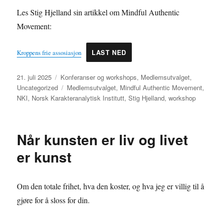
A
Les Stig Hjelland sin artikkel om Mindful Authentic
l
Movement:
t
Kroppens frie assosiasjon
LAST NED
e
r
Publisert
Kategorier
21. juli 2025
Konferanser og workshops
,
Medlemsutvalget
,
n
Stikkord
Uncategorized
Medlemsutvalget
,
Mindful Authentic Movement
,
a
NKI
,
Norsk Karakteranalytisk Institutt
,
Stig Hjelland
,
workshop
t
i
Når kunsten er liv og livet
v
e
er kunst
:
Om den totale frihet, hva den koster, og hva jeg er villig til å
gjøre for å sloss for din.