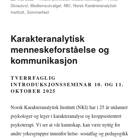
Skrautvol
,
Medlemsutvalget
,
NKI
,
Norsk Karakteranalytisk
t
Institutt
,
Sommerfest
e
r
n
Karakteranalytisk
a
menneskeforståelse og
t
kommunikasjon
i
v
TVERRFAGLIG
e
INTRODUKSJONSSEMINAR 10. OG 11.
:
OKTOBER 2025
Norsk Karakteranalytisk Institutt (NKI) har i 25 år utdannet
psykologer og leger i karakteranalyse og kroppsorientert
psykoterapi. Vi ser at vår kunnskap, kan være nyttig for
andre yrkesgrupper innenfor helse- sosialfag og pedagogikk