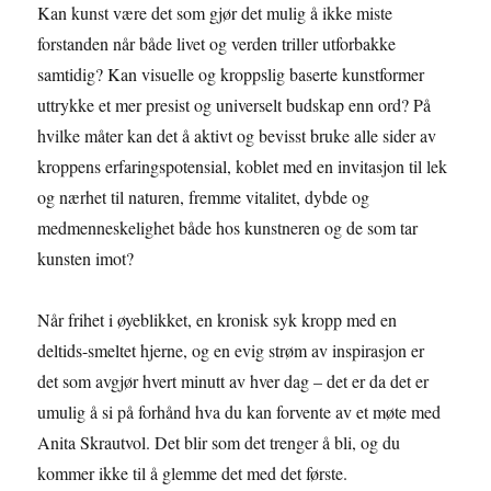
Kan kunst være det som gjør det mulig å ikke miste
forstanden når både livet og verden triller utforbakke
samtidig? Kan visuelle og kroppslig baserte kunstformer
uttrykke et mer presist og universelt budskap enn ord? På
hvilke måter kan det å aktivt og bevisst bruke alle sider av
kroppens erfaringspotensial, koblet med en invitasjon til lek
og nærhet til naturen, fremme vitalitet, dybde og
medmenneskelighet både hos kunstneren og de som tar
kunsten imot?
Når frihet i øyeblikket, en kronisk syk kropp med en
deltids-smeltet hjerne, og en evig strøm av inspirasjon er
det som avgjør hvert minutt av hver dag – det er da det er
umulig å si på forhånd hva du kan forvente av et møte med
Anita Skrautvol. Det blir som det trenger å bli, og du
kommer ikke til å glemme det med det første.