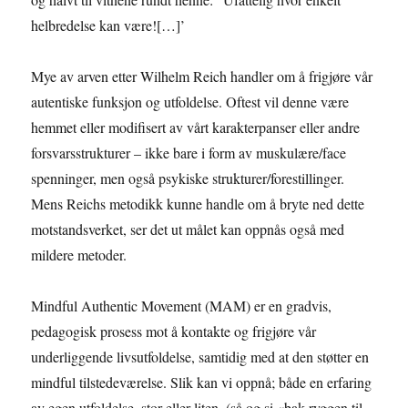
helbredelse kan være![…]’
Mye av arven etter Wilhelm Reich handler om å frigjøre vår
autentiske funksjon og utfoldelse. Oftest vil denne være
hemmet eller modifisert av vårt karakterpanser eller andre
forsvarsstrukturer – ikke bare i form av muskulære/face
spenninger, men også psykiske strukturer/forestillinger.
Mens Reichs metodikk kunne handle om å bryte ned dette
motstandsverket, ser det ut målet kan oppnås også med
mildere metoder.
Mindful Authentic Movement (MAM) er en gradvis,
pedagogisk prosess mot å kontakte og frigjøre vår
underliggende livsutfoldelse, samtidig med at den støtter en
mindful tilstedeværelse. Slik kan vi oppnå; både en erfaring
av egen utfoldelse, stor eller liten, (så og si «bak ryggen til