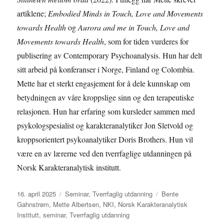
artiklene;
Embodied Minds in Touch, Love and Movements
towards Health
og
Aurora and me in Touch, Love and
Movements towards Health
, som for tiden vurderes for
publisering av Contemporary Psychoanalysis. Hun har delt
sitt arbeid på konferanser i Norge, Finland og Colombia.
Mette har et sterkt engasjement for å dele kunnskap om
betydningen av våre kroppslige sinn og den terapeutiske
relasjonen. Hun har erfaring som kursleder sammen med
psykologspesialist og karakteranalytiker Jon Sletvold og
kroppsorientert psykoanalytiker Doris Brothers. Hun vil
være en av lærerne ved den tverrfaglige utdanningen på
Norsk Karakteranalytisk institutt.
Publisert
Kategorier
Stikkord
16. april 2025
Seminar
,
Tverrfaglig utdanning
Bente
Gahnstrøm
,
Mette Albertsen
,
NKI
,
Norsk Karakteranalytisk
Institutt
,
seminar
,
Tverrfaglig utdanning