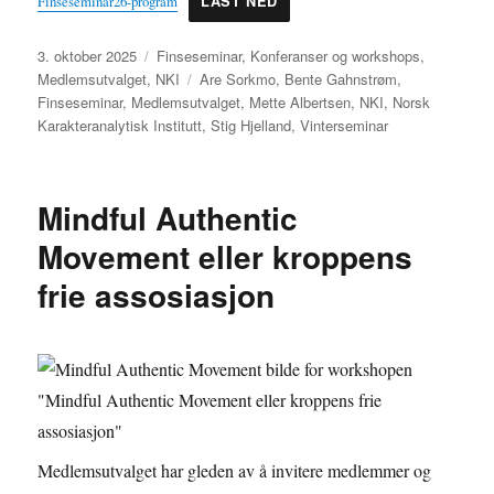
Finseseminar26-program
LAST NED
Publisert
Kategorier
3. oktober 2025
Finseseminar
,
Konferanser og workshops
,
Stikkord
Medlemsutvalget
,
NKI
Are Sorkmo
,
Bente Gahnstrøm
,
Finseseminar
,
Medlemsutvalget
,
Mette Albertsen
,
NKI
,
Norsk
Karakteranalytisk Institutt
,
Stig Hjelland
,
Vinterseminar
Mindful Authentic
Movement eller kroppens
frie assosiasjon
Medlemsutvalget har gleden av å invitere medlemmer og