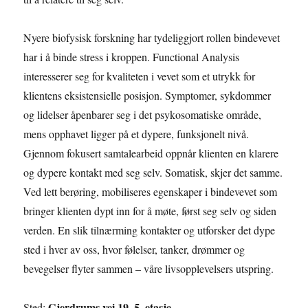
Nyere biofysisk forskning har tydeliggjort rollen bindevevet
har i å binde stress i kroppen. Functional Analysis
interesserer seg for kvaliteten i vevet som et utrykk for
klientens eksistensielle posisjon. Symptomer, sykdommer
og lidelser åpenbarer seg i det psykosomatiske område,
mens opphavet ligger på et dypere, funksjonelt nivå.
Gjennom fokusert samtalearbeid oppnår klienten en klarere
og dypere kontakt med seg selv. Somatisk, skjer det samme.
Ved lett berøring, mobiliseres egenskaper i bindevevet som
bringer klienten dypt inn for å møte, først seg selv og siden
verden. En slik tilnærming kontakter og utforsker det dype
sted i hver av oss, hvor følelser, tanker, drømmer og
bevegelser flyter sammen – våre livsopplevelsers utspring.
Gjerdrums vei 19, 5. etasje
Sted:
.