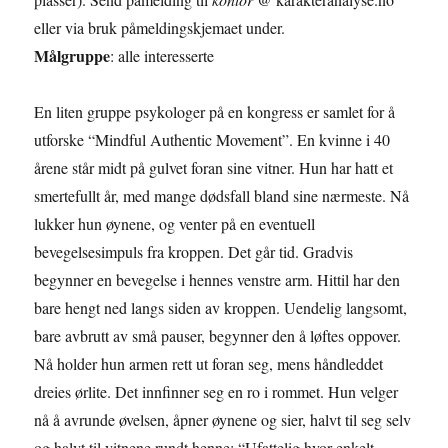
eller via bruk påmeldingskjemaet under.
Målgruppe
: alle interesserte
En liten gruppe psykologer på en kongress er samlet for å
utforske “Mindful Authentic Movement”. En kvinne i 40
årene står midt på gulvet foran sine vitner. Hun har hatt et
smertefullt år, med mange dødsfall bland sine nærmeste. Nå
lukker hun øynene, og venter på en eventuell
bevegelsesimpuls fra kroppen. Det går tid. Gradvis
begynner en bevegelse i hennes venstre arm. Hittil har den
bare hengt ned langs siden av kroppen. Uendelig langsomt,
bare avbrutt av små pauser, begynner den å løftes oppover.
Nå holder hun armen rett ut foran seg, mens håndleddet
dreies ørlite. Det innfinner seg en ro i rommet. Hun velger
nå å avrunde øvelsen, åpner øynene og sier, halvt til seg selv
og halvt til vitnene rundt henne: “Ufattelig hvor enkelt