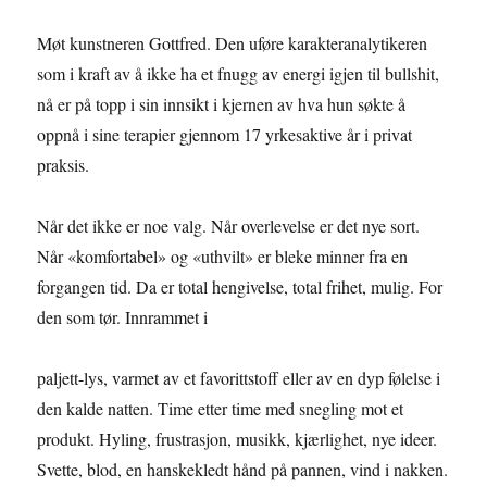
Møt kunstneren Gottfred. Den uføre karakteranalytikeren
som i kraft av å ikke ha et fnugg av energi igjen til bullshit,
nå er på topp i sin innsikt i kjernen av hva hun søkte å
oppnå i sine terapier gjennom 17 yrkesaktive år i privat
praksis.
Når det ikke er noe valg. Når overlevelse er det nye sort.
Når «komfortabel» og «uthvilt» er bleke minner fra en
forgangen tid. Da er total hengivelse, total frihet, mulig. For
den som tør. Innrammet i
paljett-lys, varmet av et favorittstoff eller av en dyp følelse i
den kalde natten. Time etter time med snegling mot et
produkt. Hyling, frustrasjon, musikk, kjærlighet, nye ideer.
Svette, blod, en hanskekledt hånd på pannen, vind i nakken.