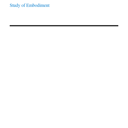
a
Study of Embodiment
t
i
v
e
: