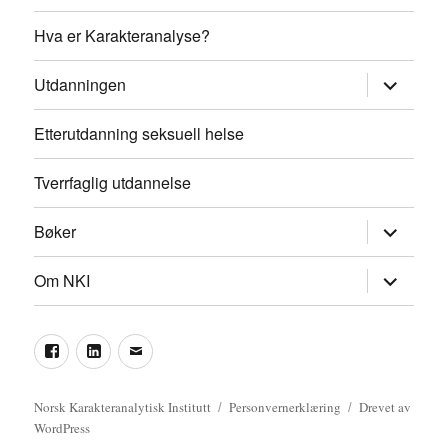
Hva er Karakteranalyse?
Utvid
Utdanningen
undermen
Etterutdanning seksuell helse
Tverrfaglig utdannelse
Utvid
Bøker
undermen
Utvid
Om NKI
undermen
Facebook
LinkedIn
Epost
Norsk Karakteranalytisk Institutt
Personvernerklæring
Drevet av
WordPress