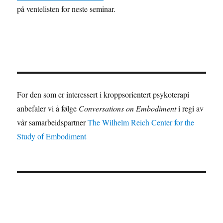
t
på ventelisten for neste seminar.
e
r
n
a
t
i
For den som er interessert i kroppsorientert psykoterapi
v
anbefaler vi å følge
Conversations on Embodiment
i regi av
e
vår samarbeidspartner
The Wilhelm Reich Center for the
:
Study of Embodiment