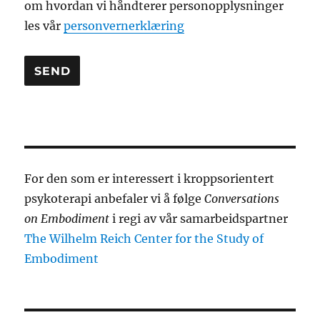
om hvordan vi håndterer personopplysninger
les vår
personvernerklæring
A
l
t
e
For den som er interessert i kroppsorientert
r
psykoterapi anbefaler vi å følge
Conversations
n
on Embodiment
i regi av vår samarbeidspartner
a
The Wilhelm Reich Center for the Study of
t
Embodiment
i
v
e