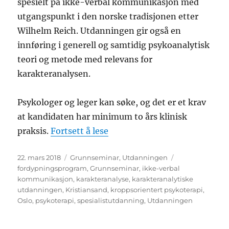
spesielt på ikke-verbal kommunikasjon med
utgangspunkt i den norske tradisjonen etter
Wilhelm Reich. Utdanningen gir også en
innføring i generell og samtidig psykoanalytisk
teori og metode med relevans for
karakteranalysen.
Psykologer og leger kan søke, og det er et krav
at kandidaten har minimum to års klinisk
«Neste grunnseminar septem
praksis.
Fortsett å lese
Publisert
Kategorier
Stikkord
22. mars 2018
Grunnseminar
,
Utdanningen
fordypningsprogram
,
Grunnseminar
,
ikke-verbal
kommunikasjon
,
karakteranalyse
,
karakteranalytiske
utdanningen
,
Kristiansand
,
kroppsorientert psykoterapi
,
Oslo
,
psykoterapi
,
spesialistutdanning
,
Utdanningen