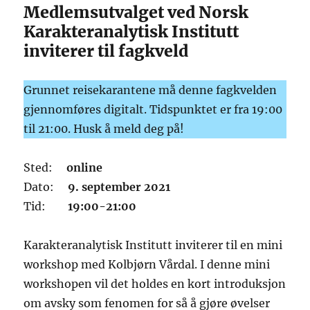
Medlemsutvalget ved Norsk
Karakteranalytisk Institutt
inviterer til fagkveld
Grunnet reisekarantene må denne fagkvelden
gjennomføres digitalt. Tidspunktet er fra 19:00
til 21:00. Husk å meld deg på!
Sted:
online
Dato:
9. september 2021
Tid:
19:00-21:00
Karakteranalytisk Institutt inviterer til en mini
workshop med Kolbjørn Vårdal. I denne mini
workshopen vil det holdes en kort introduksjon
om avsky som fenomen for så å gjøre øvelser