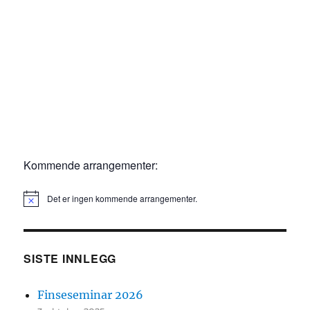
Kommende arrangementer:
Det er ingen kommende arrangementer.
M
e
r
k
n
SISTE INNLEGG
a
d
Finseseminar 2026