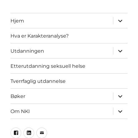
Utvid
Hjem
undermen
Hva er Karakteranalyse?
Utvid
Utdanningen
undermen
Etterutdanning seksuell helse
Tverrfaglig utdannelse
Utvid
Bøker
undermen
Utvid
Om NKI
undermen
Facebook
LinkedIn
Epost