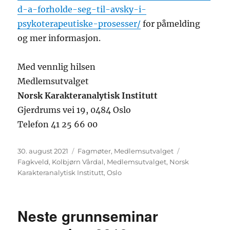
d-a-forholde-seg-til-avsky-i-
psykoterapeutiske-prosesser/
for påmelding
og mer informasjon.
Med vennlig hilsen
Medlemsutvalget
Norsk Karakteranalytisk Institutt
Gjerdrums vei 19, 0484 Oslo
Telefon 41 25 66 00
Publisert
Kategorier
Stikkord
30. august 2021
Fagmøter
,
Medlemsutvalget
Fagkveld
,
Kolbjørn Vårdal
,
Medlemsutvalget
,
Norsk
Karakteranalytisk Institutt
,
Oslo
Neste grunnseminar