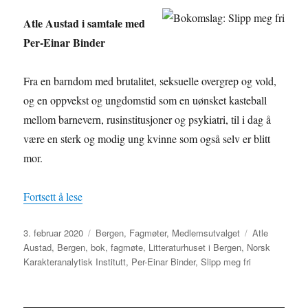
Atle Austad i samtale med
Per-Einar Binder
Fra en barndom med brutalitet, seksuelle overgrep og vold,
og en oppvekst og ungdomstid som en uønsket kasteball
mellom barnevern, rusinstitusjoner og psykiatri, til i dag å
være en sterk og modig ung kvinne som også selv er blitt
mor.
«Slipp meg fri : om intensiv psykoterapi etter seksu
Fortsett å lese
Publisert
Kategorier
Stikkord
3. februar 2020
Bergen
,
Fagmøter
,
Medlemsutvalget
Atle
Austad
,
Bergen
,
bok
,
fagmøte
,
Litteraturhuset i Bergen
,
Norsk
Karakteranalytisk Institutt
,
Per-Einar Binder
,
Slipp meg fri