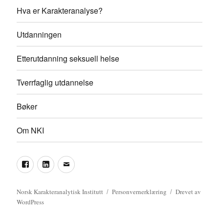
Hva er Karakteranalyse?
Utdanningen
Etterutdanning seksuell helse
Tverrfaglig utdannelse
Bøker
Om NKI
Facebook
LinkedIn
Epost
Norsk Karakteranalytisk Institutt
Personvernerklæring
Drevet av
WordPress