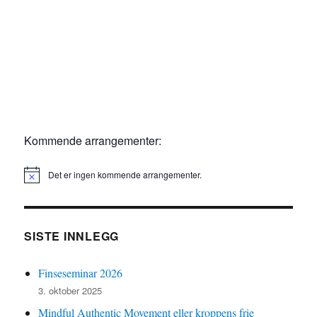
Kommende arrangementer:
Det er ingen kommende arrangementer.
M
e
r
k
n
SISTE INNLEGG
a
d
Finseseminar 2026
3. oktober 2025
Mindful Authentic Movement eller kroppens frie