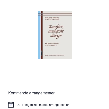
Kommende arrangementer:
Det er ingen kommende arrangementer.
M