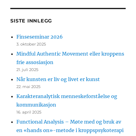
e
r
k
n
SISTE INNLEGG
a
d
Finseseminar 2026
3. oktober 2025
Mindful Authentic Movement eller kroppens
frie assosiasjon
21. juli 2025
Når kunsten er liv og livet er kunst
22. mai 2025
Karakteranalytisk menneskeforståelse og
kommunikasjon
16. april 2025
Functional Analysis – Møte med og bruk av
en «hands on»-metode i kroppspsykoterapi