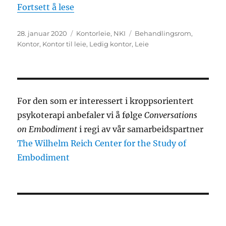
«Ledig kontor/behandlingsrom»
Fortsett å lese
Publisert
Kategorier
Stikkord
28. januar 2020
Kontorleie
,
NKI
Behandlingsrom
,
Kontor
,
Kontor til leie
,
Ledig kontor
,
Leie
For den som er interessert i kroppsorientert
psykoterapi anbefaler vi å følge
Conversations
on Embodiment
i regi av vår samarbeidspartner
The Wilhelm Reich Center for the Study of
Embodiment