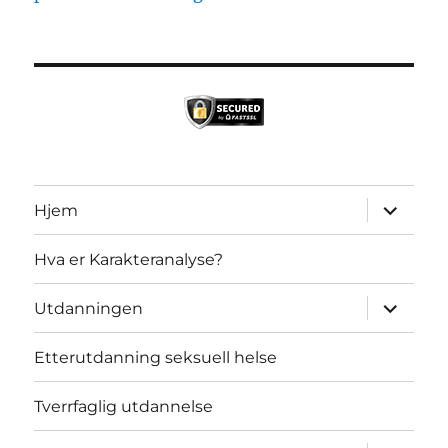
Utvid
Hjem
underme
Hva er Karakteranalyse?
Utvid
Utdanningen
underme
Etterutdanning seksuell helse
Tverrfaglig utdannelse