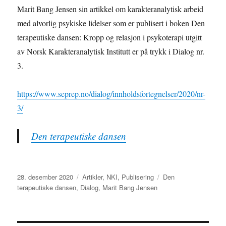
Marit Bang Jensen sin artikkel om karakteranalytisk arbeid
med alvorlig psykiske lidelser som er publisert i boken Den
terapeutiske dansen: Kropp og relasjon i psykoterapi utgitt
av Norsk Karakteranalytisk Institutt er på trykk i Dialog nr.
3.
https://www.seprep.no/dialog/innholdsfortegnelser/2020/nr-
3/
Den terapeutiske dansen
Publisert
Kategorier
Stikkord
28. desember 2020
Artikler
,
NKI
,
Publisering
Den
terapeutiske dansen
,
Dialog
,
Marit Bang Jensen