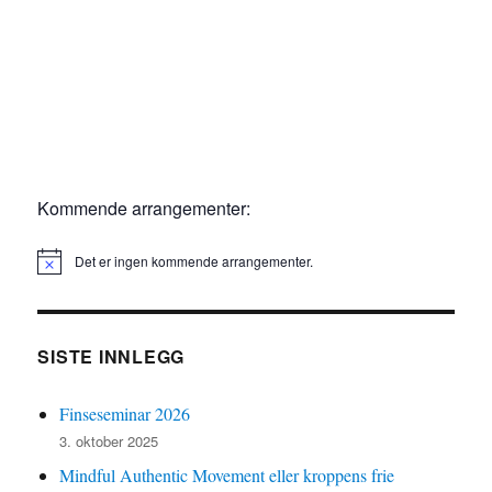
Kommende arrangementer:
Det er ingen kommende arrangementer.
M
e
r
k
n
SISTE INNLEGG
a
d
Finseseminar 2026
3. oktober 2025
Mindful Authentic Movement eller kroppens frie