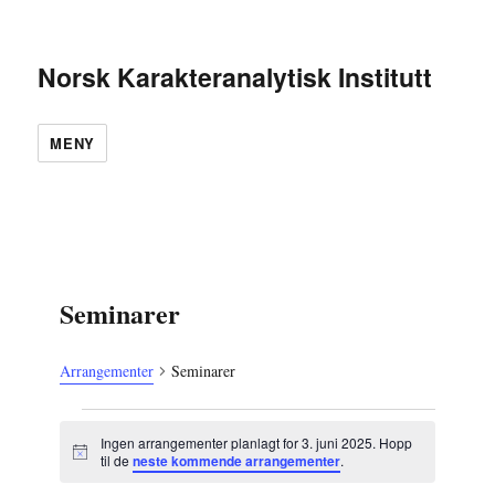
Norsk Karakteranalytisk Institutt
MENY
Seminarer
Arrangementer
Seminarer
Arrangementer
Ingen arrangementer planlagt for 3. juni 2025. Hopp
den
M
til de
neste kommende arrangementer
.
e
3.
r