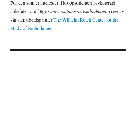
a
For den som er interessert i kroppsorientert psykoterapi
r
t
anbefaler vi å følge
Conversations on Embodiment
i regi av
c
i
vår samarbeidspartner
The Wilhelm Reich Center for the
h
o
n
Study of Embodiment
a
n
d
V
i
e
w
s
N
a
v
i
g