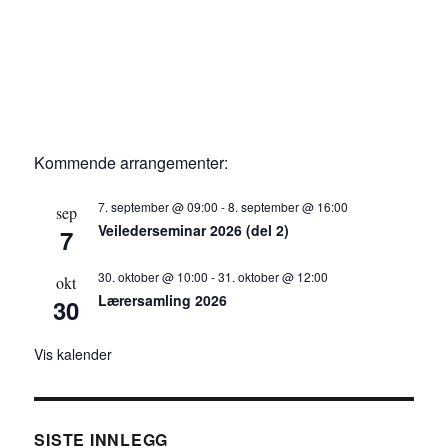
a
t
i
o
n
Kommende arrangementer:
7. september @ 09:00
-
8. september @ 16:00
sep
Veilederseminar 2026 (del 2)
7
30. oktober @ 10:00
-
31. oktober @ 12:00
okt
Lærersamling 2026
30
Vis kalender
SISTE INNLEGG