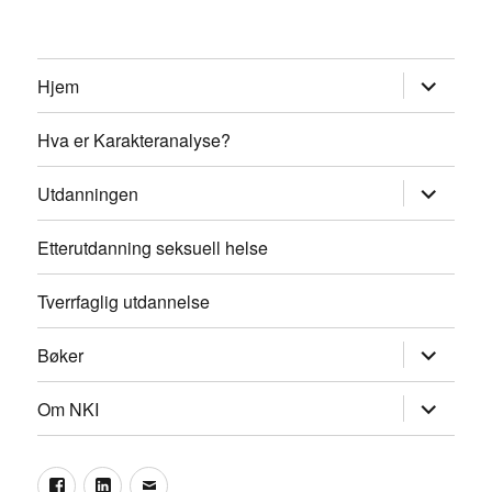
Utvid
Hjem
undermen
Hva er Karakteranalyse?
Utvid
Utdanningen
undermen
Etterutdanning seksuell helse
Tverrfaglig utdannelse
Utvid
Bøker
undermen
Utvid
Om NKI
undermen
Facebook
LinkedIn
Epost