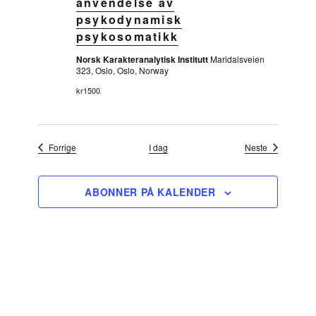
anvendelse av
psykodynamisk
psykosomatikk
Norsk Karakteranalytisk Institutt
Maridalsveien
323, Oslo, Oslo, Norway
kr1500
Arrangementer
Arrangement
Forrige
I dag
Neste
ABONNER PÅ KALENDER