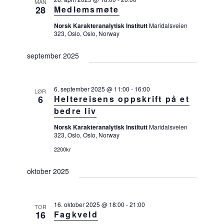
MAN
n
a
28
Medlemsmøte
n
Norsk Karakteranalytisk Institutt
Maridalsveien
323, Oslo, Oslo, Norway
d
V
september 2025
i
e
6. september 2025 @ 11:00
-
16:00
w
LØR
6
Heltereisens oppskrift på et
s
bedre liv
N
Norsk Karakteranalytisk Institutt
Maridalsveien
a
323, Oslo, Oslo, Norway
v
2200kr
i
oktober 2025
g
a
t
16. oktober 2025 @ 18:00
-
21:00
TOR
16
Fagkveld
i