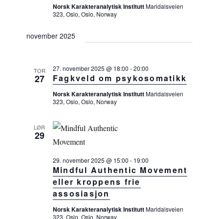
Norsk Karakteranalytisk Institutt
Maridalsveien
o
323, Oslo, Oslo, Norway
n
november 2025
27. november 2025 @ 18:00
-
20:00
TOR
27
Fagkveld om psykosomatikk
Norsk Karakteranalytisk Institutt
Maridalsveien
323, Oslo, Oslo, Norway
LØR
29
29. november 2025 @ 15:00
-
19:00
Mindful Authentic Movement
eller kroppens frie
assosiasjon
Norsk Karakteranalytisk Institutt
Maridalsveien
323, Oslo, Oslo, Norway