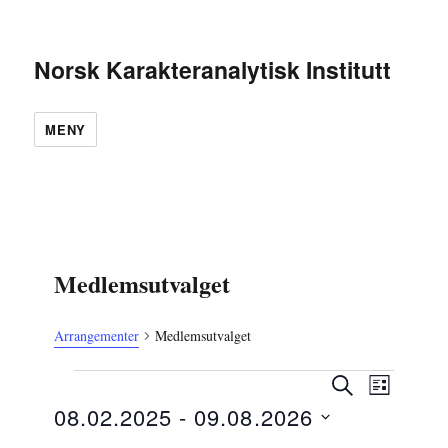
Norsk Karakteranalytisk Institutt
MENY
Medlemsutvalget
Arrangementer
Medlemsutvalget
Arrangementer
A
A
S
L
r
Ø
r
08.02.2025
 - 
09.08.2026
I
r
K
r
S
a
V