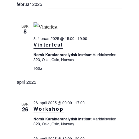
T
februar 2025
a
n
e
E
g
n
l
e
g
m
g
LØR
8
e
e
d
n
8. februar 2025 @ 15:00
-
19:00
m
a
t
Vinterfest
e
V
t
Norsk Karakteranalytisk Institutt
Maridalsveien
n
i
o
323, Oslo, Oslo, Norway
e
t
.
400kr
w
e
s
april 2025
r
N
a
S
v
e
i
26. april 2025 @ 09:00
-
17:00
LØR
26
Workshop
a
g
a
r
Norsk Karakteranalytisk Institutt
Maridalsveien
t
323, Oslo, Oslo, Norway
c
i
h
o
28. april 2025 @ 18:00
-
20:00