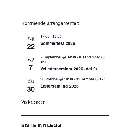
Kommende arrangementer:
17:00
-
19:00
aug
Sommerfest 2026
22
7. september @ 09:00
-
8. september @
sep
16:00
7
Veilederseminar 2026 (del 2)
30. oktober @ 10:00
-
31. oktober @ 12:00
okt
Lærersamling 2026
30
Vis kalender
SISTE INNLEGG