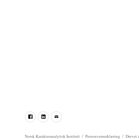
a
s
j
o
n
Facebook
LinkedIn
Epost
Norsk Karakteranalytisk Institutt
Personvernerklæring
Drevet 