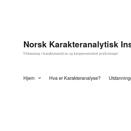
Norsk Karakteranalytisk Ins
Utdanning i karakteranalyse og kroppsorientert psykoterapi
Hjem
Hva er Karakteranalyse?
Utdanning