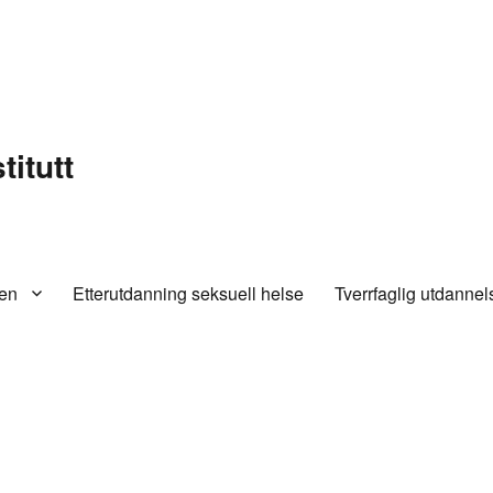
titutt
en
Etterutdanning seksuell helse
Tverrfaglig utdannel