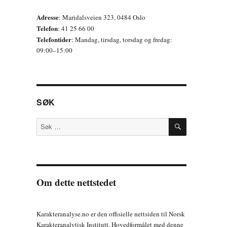
Adresse
: Maridalsveien 323, 0484 Oslo
Telefon
: 41 25 66 00
Telefontider
: Mandag, tirsdag, torsdag og fredag:
09:00–15:00
SØK
SØK
Søk
etter:
Om dette nettstedet
Karakteranalyse.no er den offisielle nettsiden til Norsk
Karakteranalytisk Institutt. Hovedformålet med denne