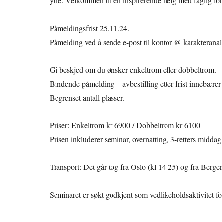
ytre. Velkommen til en inspirerende helg med faglig ford
Påmeldingsfrist 25.11.24.
Påmelding ved å sende e-post til kontor @ karakterana
Gi beskjed om du ønsker enkeltrom eller dobbeltrom.
Bindende påmelding – avbestilling etter frist innebærer 
Begrenset antall plasser.
Priser: Enkeltrom kr 6900 / Dobbeltrom kr 6100
Prisen inkluderer seminar, overnatting, 3-retters midda
Transport: Det går tog fra Oslo (kl 14:25) og fra Ber
Seminaret er søkt godkjent som vedlikeholdsaktivitet for