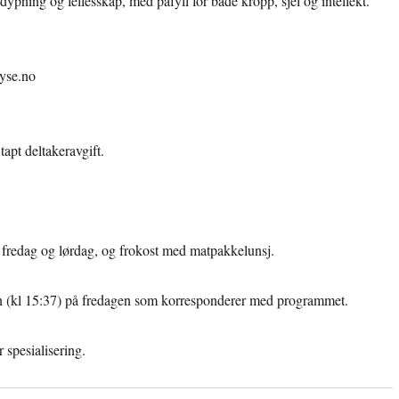
ypning og fellesskap, med påfyll for både kropp, sjel og intellekt.
lyse.no
tapt deltakeravgift.
g fredag og lørdag, og frokost med matpakkelunsj.
gen (kl 15:37) på fredagen som korresponderer med programmet.
 spesialisering.