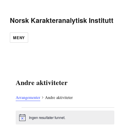
Norsk Karakteranalytisk Institutt
MENY
Andre aktiviteter
Arrangementer
Andre aktiviteter
Arrangementer
Ingen resultater funnet.
M
e
r