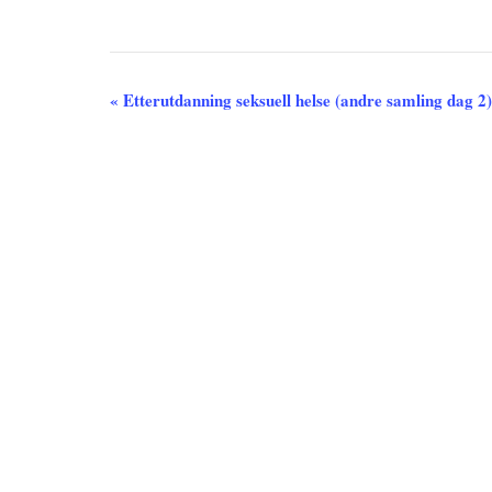
A
«
Etterutdanning seksuell helse (andre samling dag 2
r
r
a
n
g
e
m
e
n
t
n
a