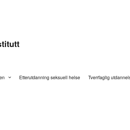
titutt
en
Etterutdanning seksuell helse
Tverrfaglig utdannel