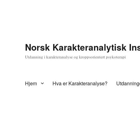
Norsk Karakteranalytisk Ins
Utdanning i karakteranalyse og kroppsorientert psykoterapi
Hjem
Hva er Karakteranalyse?
Utdanning