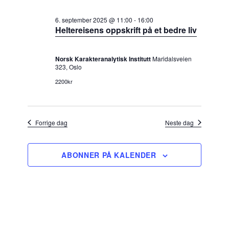
september
a
n
l
g
6. september 2025 @ 11:00
-
16:00
2025
n
g
Heltereisens oppskrift på et bedre liv
e
g
m
d
e
e
a
Norsk Karakteranalytisk Institutt
Maridalsveien
n
m
323, Oslo
t
t
e
2200kr
V
o
n
i
.
e
t
w
e
Forrige dag
Neste dag
s
r
N
a
S
ABONNER PÅ KALENDER
v
e
i
a
g
a
r
t
c
i
h
o