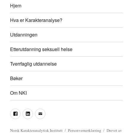
Hjem
Hva er Karakteranalyse?
Utdanningen
Etterutdanning seksuell helse
Tverrfaglig utdannelse
Bøker
Om NKI
Facebook
LinkedIn
Epost
Norsk Karakteranalytisk Institutt
Personvernerklæring
Drevet av