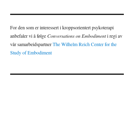
n
a
n
d
For den som er interessert i kroppsorientert psykoterapi
V
anbefaler vi å følge
Conversations on Embodiment
i regi av
i
vår samarbeidspartner
The Wilhelm Reich Center for the
e
Study of Embodiment
w
s
N
a
v
i
g
a
t
i