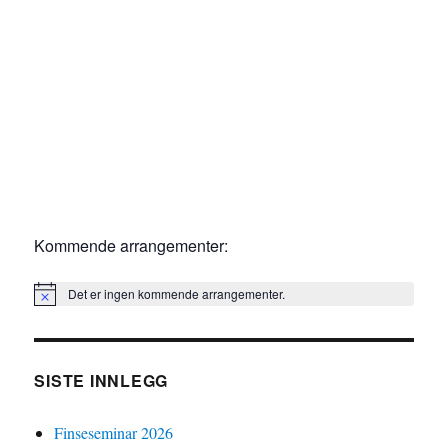
o
n
Kommende arrangementer:
Det er ingen kommende arrangementer.
M
e
r
k
n
SISTE INNLEGG
a
d
Finseseminar 2026