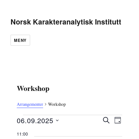
Norsk Karakteranalytisk Institutt
MENY
Workshop
Arrangementer
Workshop
Arrangementer
A
A
06.09.2025
S
D
r
den
Ø
r
V
A
r
K
11:00
6.
r
G
a
e